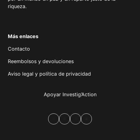
riqueza.
Facebook
Twitter
Instagram
YouTube
TikTok
Telegram
Enlace
Más enlaces
Contacto
Reembolsos y devoluciones
Aviso legal y política de privacidad
Apoyar Investig’Action
boletín
Facebook
Mastodon
Email
Compartir