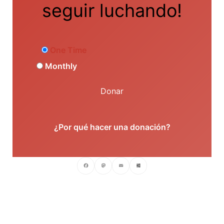
seguir luchando!
One Time
Monthly
Donar
¿Por qué hacer una donación?
Facebook
Mastodon
Email
Compartir