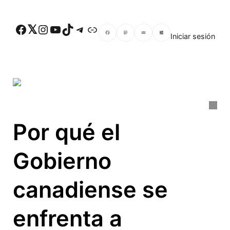
Skip to main content
Facebook
Twitter
Instagram
YouTube
TikTok
Telegram
Enlace
Iniciar sesión
Facebook
Mastodon
Email
Compartir
Por qué el
Gobierno
canadiense se
enfrenta a