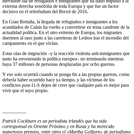
inevitable ola de refugiados e inmigrantes que ha dado impulso a la
extrema derecha xenófoba de toda Europa y que fue un factor
decisivo en el referéndum del Brexit de 2016.
En Gran Bretaña, la llegada de refugiados e inmigrantes a los
acantilados de Calais ha vuelto a convertirse en tema candente de la
actualidad política. En el otro extremo de Europa, los migrantes
duermen al raso junto a las carreteras de Lesbos tras el incendio del
campamento en el que vivían.
Estas olas de migración –y la reacción violenta anti-inmigrantes que
tanto ha envenenado la política europea– no terminarán mientras
haya 37 millones de personas desplazadas por ocho guerras.
Y eso solo ocurrirá cuando se ponga fin a las propias guerras, como
debería haber ocurrido hace ya tiempo, y las víctimas de los
conflictos post-11-S dejen de creer que cualquier país es mejor para
vivir que el suyo propio.
__________
Patrick Cockburn es un periodista irlandés que ha sido
corresponsal en Oriente Próximo y en Rusia y ha merecido
numerosos premios, entre otros el «Martha Gelljorn» de periodismo