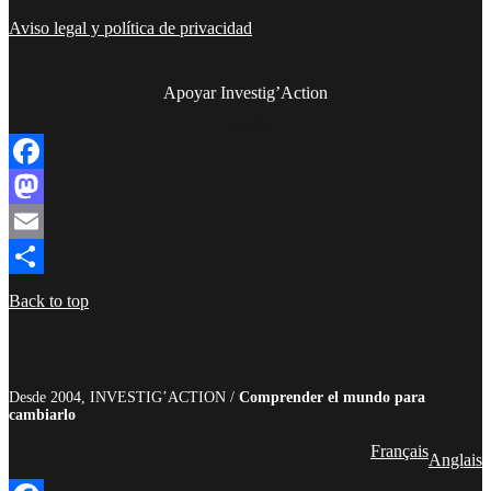
Aviso legal y política de privacidad
Apoyar Investig’Action
boletín
Facebook
Mastodon
Email
Compartir
Back to top
Desde 2004, INVESTIG’ACTION /
Comprender el mundo para
cambiarlo
Français
Anglais