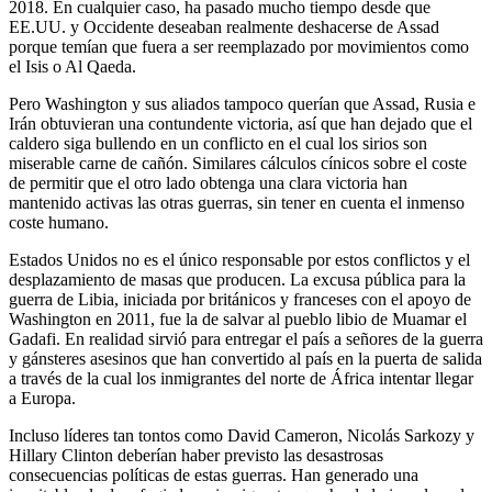
2018. En cualquier caso, ha pasado mucho tiempo desde que
EE.UU. y Occidente deseaban realmente deshacerse de Assad
porque temían que fuera a ser reemplazado por movimientos como
el Isis o Al Qaeda.
Pero Washington y sus aliados tampoco querían que Assad, Rusia e
Irán obtuvieran una contundente victoria, así que han dejado que el
caldero siga bullendo en un conflicto en el cual los sirios son
miserable carne de cañón. Similares cálculos cínicos sobre el coste
de permitir que el otro lado obtenga una clara victoria han
mantenido activas las otras guerras, sin tener en cuenta el inmenso
coste humano.
Estados Unidos no es el único responsable por estos conflictos y el
desplazamiento de masas que producen. La excusa pública para la
guerra de Libia, iniciada por británicos y franceses con el apoyo de
Washington en 2011, fue la de salvar al pueblo libio de Muamar el
Gadafi. En realidad sirvió para entregar el país a señores de la guerra
y gánsteres asesinos que han convertido al país en la puerta de salida
a través de la cual los inmigrantes del norte de África intentar llegar
a Europa.
Incluso líderes tan tontos como David Cameron, Nicolás Sarkozy y
Hillary Clinton deberían haber previsto las desastrosas
consecuencias políticas de estas guerras. Han generado una