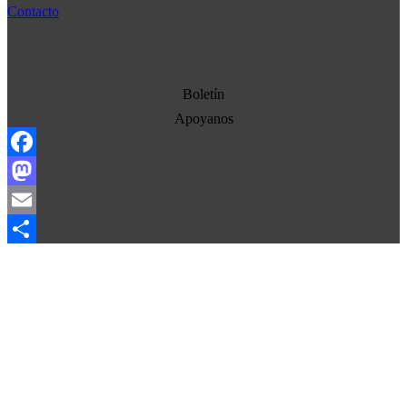
Cultura
Contacto
Democracia
Economia
Estados Unidos
Boletín
Europa
Apoyanos
Oriente Medio
Facebook
Norte-Sur
Mastodon
Sociedad
Email
Ojo con los medios
Compartir
La otra historia