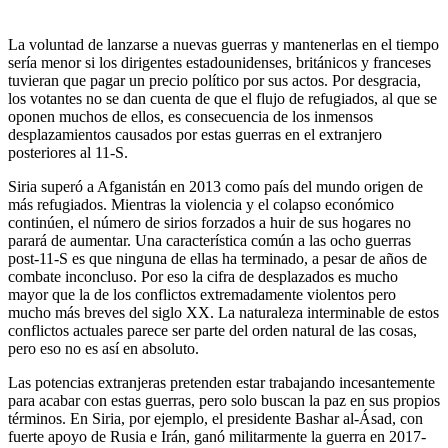
La voluntad de lanzarse a nuevas guerras y mantenerlas en el tiempo
sería menor si los dirigentes estadounidenses, británicos y franceses
tuvieran que pagar un precio político por sus actos. Por desgracia,
los votantes no se dan cuenta de que el flujo de refugiados, al que se
oponen muchos de ellos, es consecuencia de los inmensos
desplazamientos causados por estas guerras en el extranjero
posteriores al 11-S.
Siria superó a Afganistán en 2013 como país del mundo origen de
más refugiados. Mientras la violencia y el colapso económico
continúen, el número de sirios forzados a huir de sus hogares no
parará de aumentar. Una característica común a las ocho guerras
post-11-S es que ninguna de ellas ha terminado, a pesar de años de
combate inconcluso. Por eso la cifra de desplazados es mucho
mayor que la de los conflictos extremadamente violentos pero
mucho más breves del siglo XX. La naturaleza interminable de estos
conflictos actuales parece ser parte del orden natural de las cosas,
pero eso no es así en absoluto.
Las potencias extranjeras pretenden estar trabajando incesantemente
para acabar con estas guerras, pero solo buscan la paz en sus propios
términos. En Siria, por ejemplo, el presidente Bashar al-Ásad, con
fuerte apoyo de Rusia e Irán, ganó militarmente la guerra en 2017-