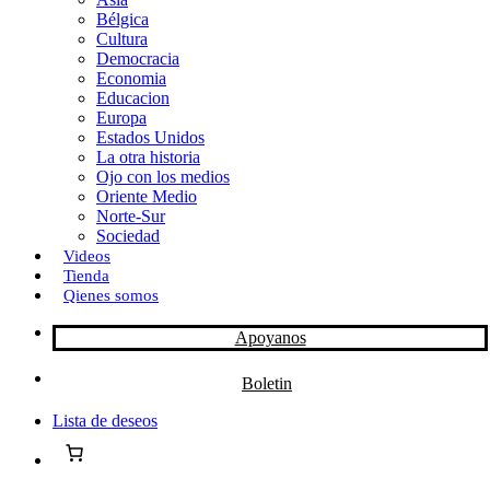
Bélgica
k
o
a
Cultura
Democracia
n
r
Economia
Educacion
t
Europa
Estados Unidos
i
La otra historia
r
Ojo con los medios
Oriente Medio
Norte-Sur
Sociedad
Videos
Tienda
Qienes somos
Apoyanos
Boletin
Lista de deseos