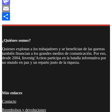
Facebook
Mastodon
Email
Compartir
¿Quiénes somos?
Quienes explotan a los trabajadores y se benefician de las guerras
también financian a los grandes medios de comunicación. Por eso,
desde 2004, Investig’Action participa en la batalla informativa por
un mundo en paz y un reparto justo de la riqueza.
Facebook
Twitter
Instagram
YouTube
TikTok
Telegram
Enlace
Más enlaces
Contacto
Reembolsos y devoluciones