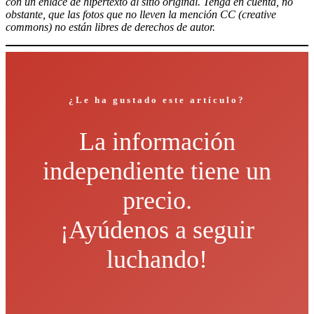
con un enlace de hipertexto al sitio original. Tenga en cuenta, no
obstante, que las fotos que no lleven la mención CC (creative
commons) no están libres de derechos de autor.
¿Le ha gustado este artículo?
La información
independiente tiene un
precio.
¡Ayúdenos a seguir
luchando!