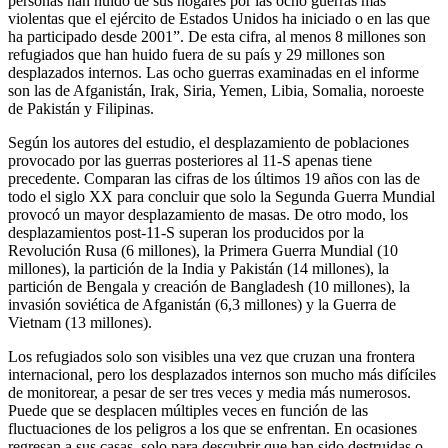
personas han huido de sus hogares por las ocho guerras más
violentas que el ejército de Estados Unidos ha iniciado o en las que
ha participado desde 2001”. De esta cifra, al menos 8 millones son
refugiados que han huido fuera de su país y 29 millones son
desplazados internos. Las ocho guerras examinadas en el informe
son las de Afganistán, Irak, Siria, Yemen, Libia, Somalia, noroeste
de Pakistán y Filipinas.
Según los autores del estudio, el desplazamiento de poblaciones
provocado por las guerras posteriores al 11-S apenas tiene
precedente. Comparan las cifras de los últimos 19 años con las de
todo el siglo XX para concluir que solo la Segunda Guerra Mundial
provocó un mayor desplazamiento de masas. De otro modo, los
desplazamientos post-11-S superan los producidos por la
Revolución Rusa (6 millones), la Primera Guerra Mundial (10
millones), la partición de la India y Pakistán (14 millones), la
partición de Bengala y creación de Bangladesh (10 millones), la
invasión soviética de Afganistán (6,3 millones) y la Guerra de
Vietnam (13 millones).
Los refugiados solo son visibles una vez que cruzan una frontera
internacional, pero los desplazados internos son mucho más difíciles
de monitorear, a pesar de ser tres veces y media más numerosos.
Puede que se desplacen múltiples veces en función de las
fluctuaciones de los peligros a los que se enfrentan. En ocasiones
regresan a sus casas, solo para descubrir que han sido destruidas o