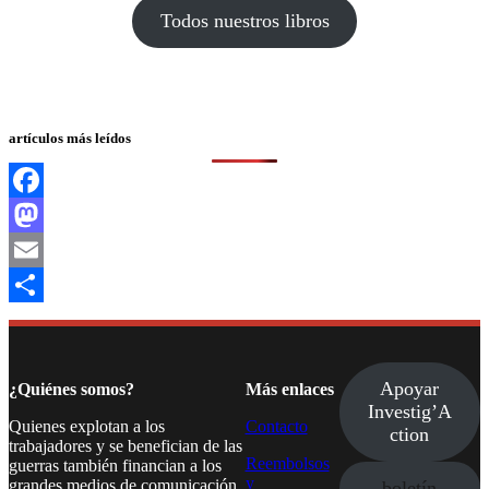
Todos nuestros libros
artículos más leídos
Facebook
Mastodon
Email
Compartir
Apoyar
¿Quiénes somos?
Más enlaces
Investig’A
Quienes explotan a los
Contacto
ction
trabajadores y se benefician de las
Reembolsos
guerras también financian a los
y
grandes medios de comunicación.
boletín