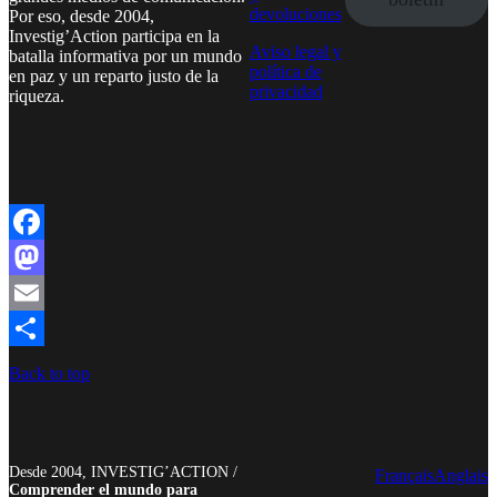
devoluciones
Por eso, desde 2004,
Investig’Action participa en la
Aviso legal y
batalla informativa por un mundo
política de
en paz y un reparto justo de la
privacidad
riqueza.
Facebook
Twitter
Instagram
YouTube
TikTok
Telegram
Enlace
Facebook
Mastodon
Email
Compartir
Back to top
Desde 2004, INVESTIG’ACTION /
Français
Anglais
Comprender el mundo para