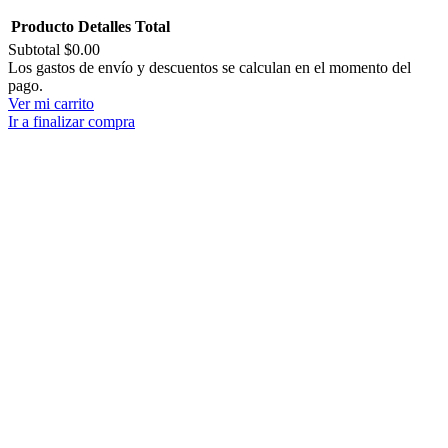
Producto
Detalles
Total
Subtotal
$0.00
Productos
Los gastos de envío y descuentos se calculan en el momento del
pago.
del
Ver mi carrito
carrito
Ir a finalizar compra