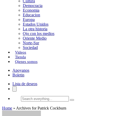
Cultura
k
o
a
Democracia
Economia
n
r
Educacion
Europa
t
Estados Unidos
i
La otra historia
Ojo con los medios
r
Oriente Medio
Norte-Sur
Sociedad
Videos
Tienda
Qienes somos
Apoyanos
Boletin
Lista de deseos
Search
everything...
Home
»
Archives for Patrick Cockburn