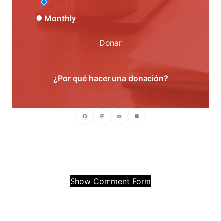
One Time
Monthly
Donar
¿Por qué hacer una donación?
Facebook
Mastodon
Email
Compartir
Show Comment Form