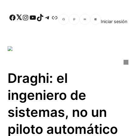
Skip to main content
Facebook
Twitter
Instagram
YouTube
TikTok
Telegram
Enlace
Iniciar sesión
Facebook
Mastodon
Email
Compartir
Draghi: el
ingeniero de
sistemas, no un
piloto automático