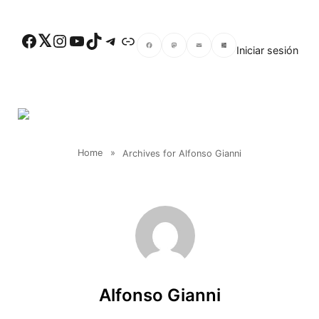
Skip to main content
Facebook
Twitter
Instagram
YouTube
TikTok
Telegram
Enlace
Iniciar sesión
Facebook
Mastodon
Email
Compartir
Home
»
Archives for Alfonso Gianni
Alfonso Gianni