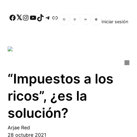
Skip to main content
Facebook
Twitter
Instagram
YouTube
TikTok
Telegram
Enlace
Iniciar sesión
Facebook
Mastodon
Email
Compartir
“Impuestos a los
ricos”, ¿es la
solución?
Arjae Red
28 octubre 2021