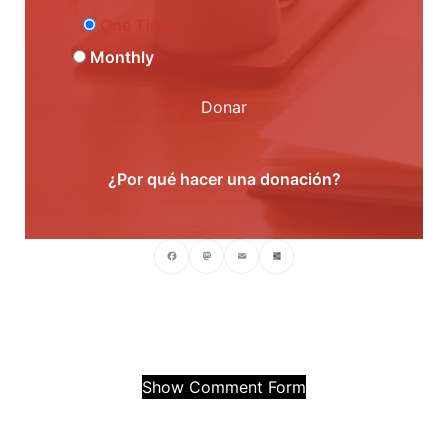
One Time
Monthly
Donar
¿Por qué hacer una donación?
Facebook
Mastodon
Email
Compartir
Show Comment Form