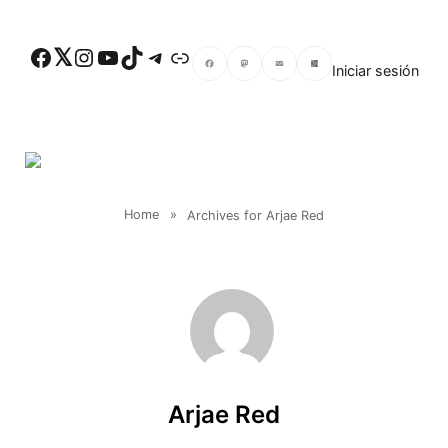
Skip to main content
Facebook
Twitter
Instagram
YouTube
TikTok
Telegram
Enlace
Iniciar sesión
Facebook
Mastodon
Email
Compartir
Home
»
Archives for Arjae Red
Arjae Red