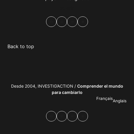
boletín
Facebook
Mastodon
Email
Compartir
Back to top
Desde 2004, INVESTIG’ACTION /
Comprender el mundo
para cambiarlo
Français
Anglais
Facebook
Mastodon
Email
Compartir