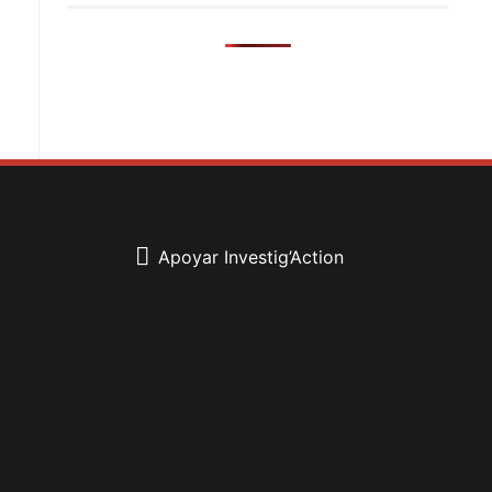
Apoyar Investig’Action
boletín