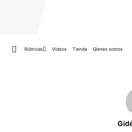
Skip to main content
Rúbricas
Videos
Tienda
Qienes somos
Gid