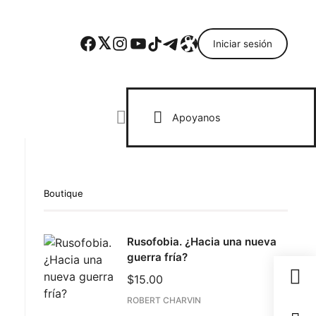
Facebook
Twitter
Instagram
YouTube
TikTok
Telegram
Enlace
Iniciar sesión
Search everything...
Apoyanos
Boutique
Rusofobia. ¿Hacia una nueva
guerra fría?
$
15.00
ROBERT CHARVIN