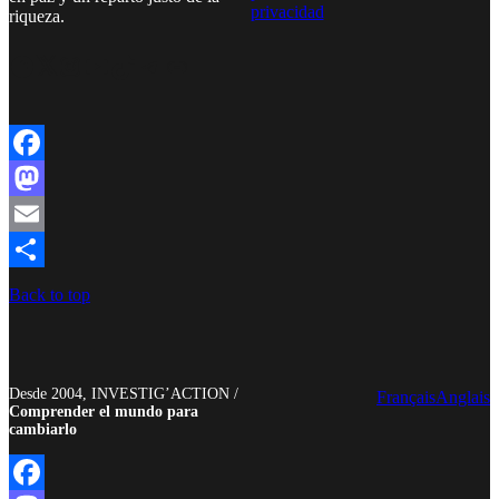
privacidad
riqueza.
Facebook
Twitter
Instagram
YouTube
TikTok
Telegram
Enlace
Facebook
Mastodon
Email
Compartir
Back to top
Desde 2004, INVESTIG’ACTION /
Français
Anglais
Comprender el mundo para
cambiarlo