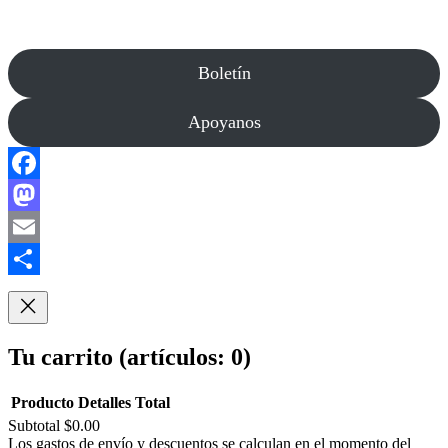
Boletín
Apoyanos
Facebook
Mastodon
Email
Compartir
Tu carrito
(artículos: 0)
Producto
Detalles
Total
Subtotal
$0.00
Productos
Los gastos de envío y descuentos se calculan en el momento del