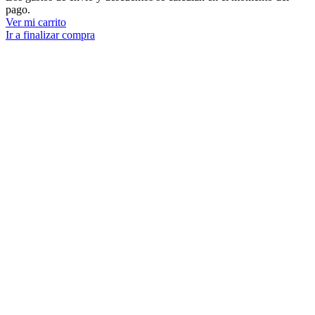
pago.
del
Ver mi carrito
carrito
Ir a finalizar compra