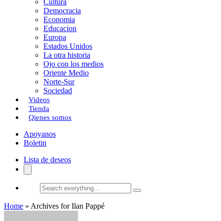
Cultura
k
o
a
Democracia
Economia
n
r
Educacion
Europa
t
Estados Unidos
i
La otra historia
Ojo con los medios
r
Oriente Medio
Norte-Sur
Sociedad
Videos
Tienda
Qienes somos
Apoyanos
Boletin
Lista de deseos
Search
everything...
Home
»
Archives for Ilan Pappé