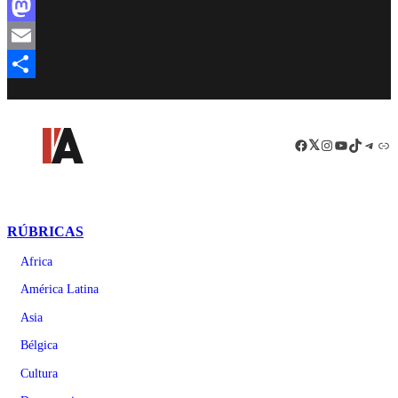
Facebook
Mastodon
Email
Compartir
Facebook
LinkedIn
Instagram
YouTube
TikTok
Teleg
Enl
RÚBRICAS
Africa
América Latina
Asia
Bélgica
Cultura