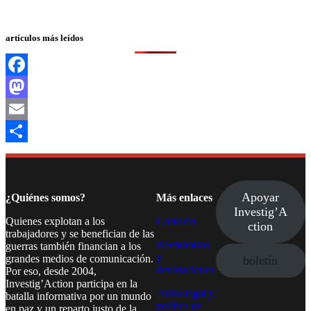
artículos más leídos
Facebook
Mastodon
Email
Compartir
Apoyar
¿Quiénes somos?
Más enlaces
Investig’A
Quienes explotan a los
Contacto
ction
trabajadores y se benefician de las
Reembolsos
guerras también financian a los
y
grandes medios de comunicación.
boletín
devoluciones
Por eso, desde 2004,
Investig’Action participa en la
Aviso legal y
batalla informativa por un mundo
política de
en paz y un reparto justo de la