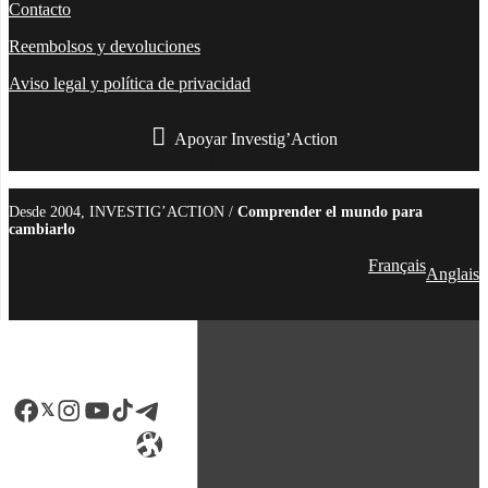
Contacto
Reembolsos y devoluciones
Aviso legal y política de privacidad
Apoyar Investig’Action
boletín
Desde 2004, INVESTIG’ACTION /
Comprender el mundo para
cambiarlo
Français
Anglais
Facebook
LinkedIn
Instagram
YouTube
TikTok
Telegram
Enlace