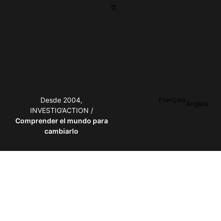
d
Facebook
Twitter
Instagram
YouTube
TikTok
Telegram
Enlace
Desde 2004,
Français
Anglais
INVESTIG’ACTION /
Comprender el mundo para
cambiarlo