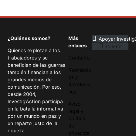
¿Quiénes somos?
Más
Apoyar Investig’
enlaces
boletín
Quienes explotan a los
trabajadores y se
Contacto
benefician de las guerras
Reembols
también financian a los
os y
grandes medios de
devolucio
comunicación. Por eso,
nes
desde 2004,
Investig’Action participa
Aviso
en la batalla informativa
legal y
por un mundo en paz y
política
un reparto justo de la
de
riqueza.
privacida