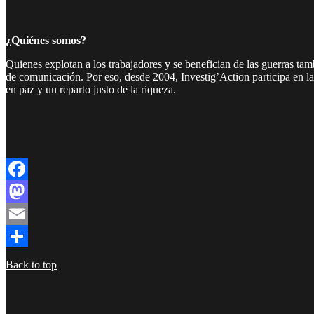
¿Quiénes somos?
Quienes explotan a los trabajadores y se benefician de las guerras ta
de comunicación. Por eso, desde 2004, Investig’Action participa en l
en paz y un reparto justo de la riqueza.
Facebook
Twitter
Instagram
YouTube
TikTok
Telegram
Enlace
Facebook
Mastodon
Email
Compartir
Back to top