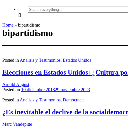
Search
everything...
Home
»
bipartidismo
bipartidismo
Posted in
Analisis y Testimonios
,
Estados Unidos
Elecciones en Estados Unidos: ¿Cultura pol
Arnold August
Posted on
10 diciembre 2018
29 noviembre 2023
Posted in
Analisis y Testimonios
,
Democracia
¿Es inevitable el declive de la socialdemoc
Marc Vandepitte