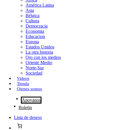
o
o
i
m
América Latina
o
d
l
p
Asia
Bélgica
k
o
a
Cultura
Democracia
n
r
Economia
Educacion
t
Europa
Estados Unidos
i
La otra historia
r
Ojo con los medios
Oriente Medio
Norte-Sur
Sociedad
Videos
Tienda
Qienes somos
Apoyanos
Boletin
Lista de deseos