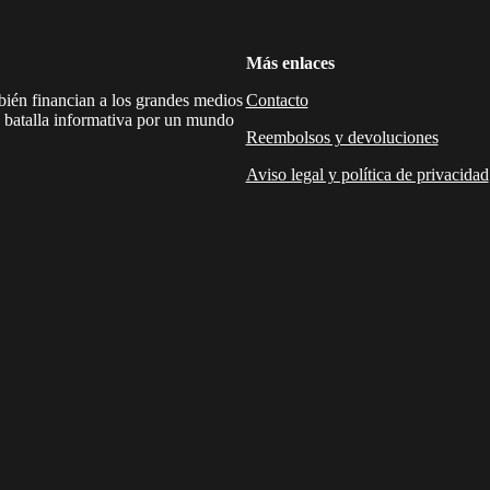
Más enlaces
mbién financian a los grandes medios
Contacto
a batalla informativa por un mundo
Reembolsos y devoluciones
Aviso legal y política de privacidad