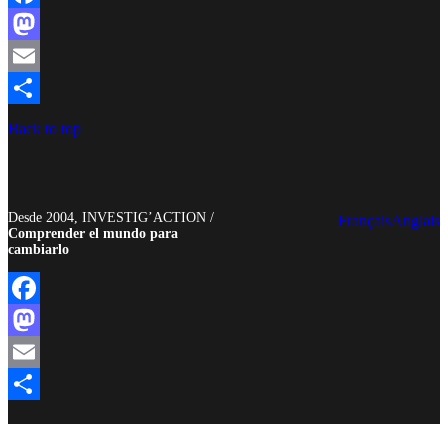
Facebook
Mastodon
Email
Compartir
Back to top
Desde 2004, INVESTIG’ACTION /
Français
Anglais
Comprender el mundo para
cambiarlo
Facebook
Mastodon
Email
Compartir