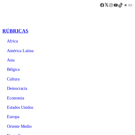
Facebook
LinkedIn
Instagram
YouTube
TikTok
Teleg
Enl
RÚBRICAS
Africa
América Latina
Asia
Bélgica
Cultura
Democracia
Economia
Estados Unidos
Europa
Oriente Medio