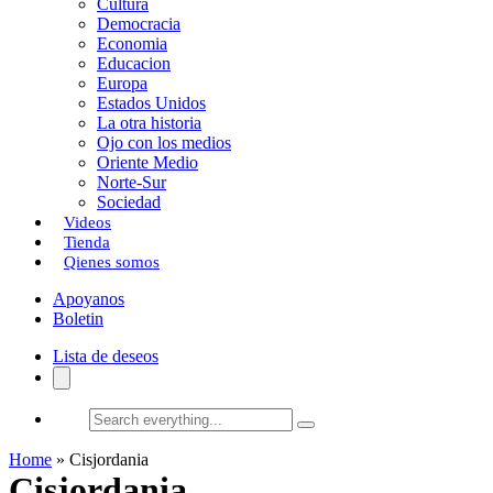
Cultura
k
o
a
Democracia
Economia
n
r
Educacion
Europa
t
Estados Unidos
i
La otra historia
Ojo con los medios
r
Oriente Medio
Norte-Sur
Sociedad
Videos
Tienda
Qienes somos
Apoyanos
Boletin
Lista de deseos
Search
everything...
Home
»
Cisjordania
Cisjordania