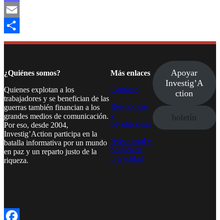
Mastodon
Email
Compartir
Apoyar
¿Quiénes somos?
Más enlaces
Investig’A
Quienes explotan a los
Contacto
ction
trabajadores y se benefician de las
Reembolsos
guerras también financian a los
y
grandes medios de comunicación.
boletín
devoluciones
Por eso, desde 2004,
Investig’Action participa en la
Aviso legal y
batalla informativa por un mundo
política de
en paz y un reparto justo de la
privacidad
riqueza.
Facebook
Twitter
Instagram
YouTube
TikTok
Telegram
Enlace