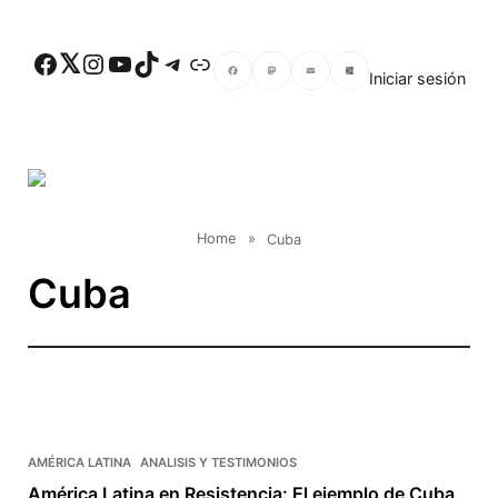
Skip to main content
Facebook
Twitter
Instagram
YouTube
TikTok
Telegram
Enlace
Iniciar sesión
Facebook
Mastodon
Email
Compartir
Home
»
Cuba
Cuba
AMÉRICA LATINA
ANALISIS Y TESTIMONIOS
América Latina en Resistencia: El ejemplo de Cuba