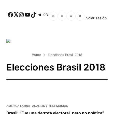
Skip to main content
Facebook
Twitter
Instagram
YouTube
TikTok
Telegram
Enlace
Iniciar sesión
Facebook
Mastodon
Email
Compartir
Home
»
Elecciones Brasil 2018
Elecciones Brasil 2018
AMÉRICA LATINA
ANALISIS Y TESTIMONIOS
Brasil: “Fue una derrota electoral, pero no política”