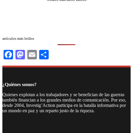
artículos más leídos
Facebook
Mastodon
Email
Compartir
¿Quiénes somos?
Quienes explotan a los trabajadores y se benefician de las guerras
también financian a los grandes medios de comunicación. Por eso,
desde 2004, Investig’Action participa en la batalla informativa por
un mundo en paz y un reparto justo de la riqueza.
Facebook
Twitter
Instagram
YouTube
TikTok
Telegram
Enlace