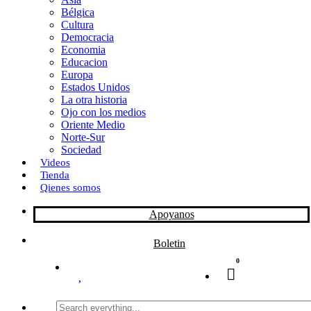
Bélgica
k
o
a
Cultura
Democracia
n
r
Economia
Educacion
t
Europa
Estados Unidos
i
La otra historia
r
Ojo con los medios
Oriente Medio
Norte-Sur
Sociedad
Videos
Tienda
Qienes somos
Apoyanos
Boletin
0
Search