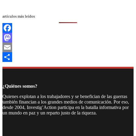
artículos más leídos
Facebook
Mastodon
Email
Compartir
¿Quiénes somos?
Quienes explotan a los trabajadores y se benefician de las guerras
también financian a los grandes medios de comunicación. Por eso,
desde 2004, Investig’Action participa en la batalla informativa por
un mundo en paz y un reparto justo de la riqueza.
Facebook
Twitter
Instagram
YouTube
TikTok
Telegram
Enlace