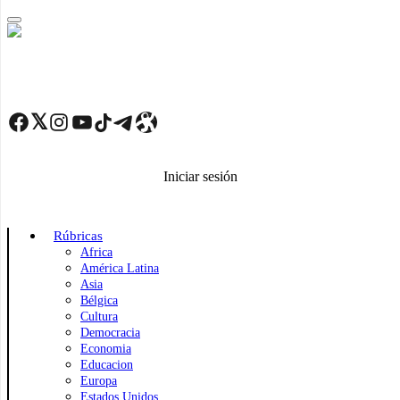
Skip
to
main
content
Facebook
Twitter
Instagram
YouTube
TikTok
Telegram
Enlace
Iniciar sesión
Rúbricas
Africa
América Latina
Asia
Bélgica
Cultura
Democracia
Economia
Educacion
Europa
Estados Unidos