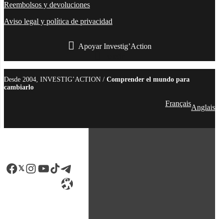
Reembolsos y devoluciones
Aviso legal y política de privacidad
Apoyar Investig’Action
boletín
Desde 2004, INVESTIG’ACTION /
Comprender el mundo para
cambiarlo
Français
Anglais
Facebook
LinkedIn
Instagram
YouTube
TikTok
Telegram
Enlace