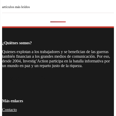
artículos más leídos
¿Quiénes somos?
Quienes explotan a los trabajadores y se benefician de las guerras
también financian a los grandes medios de comunicación. Por eso,
desde 2004, Investig’Action participa en la batalla informativa por
un mundo en paz y un reparto justo de la riqueza.
Facebook
Twitter
Instagram
YouTube
TikTok
Telegram
Enlace
Más enlaces
Contacto