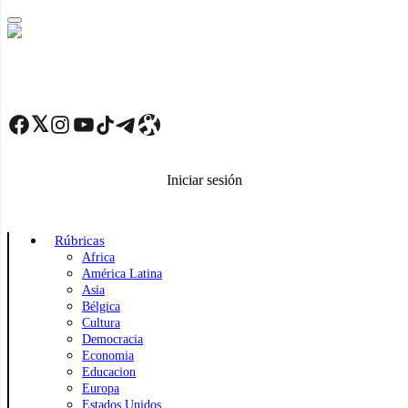
Skip
to
main
content
Facebook
Twitter
Instagram
YouTube
TikTok
Telegram
Enlace
Iniciar sesión
Rúbricas
Africa
América Latina
Asia
Bélgica
Cultura
Democracia
Economia
Educacion
Europa
Estados Unidos