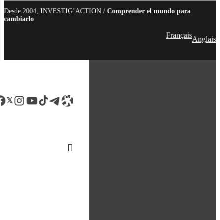
Desde 2004, INVESTIG’ACTION /
Comprender el mundo para
cambiarlo
Français
Anglais
acebook
LinkedIn
Instagram
YouTube
TikTok
Telegram
Enlace