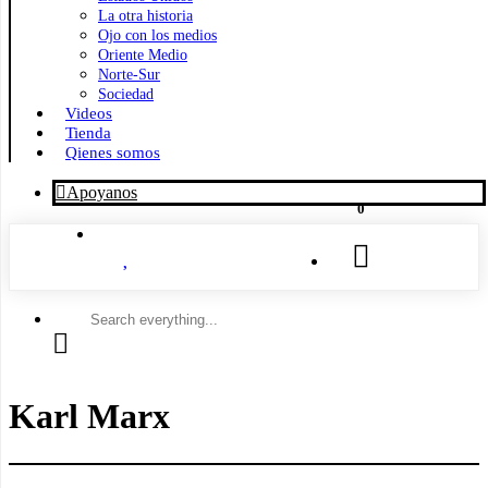
La otra historia
Ojo con los medios
Oriente Medio
Norte-Sur
Sociedad
Videos
Tienda
Qienes somos
Apoyanos
0
Search
everything...
Karl Marx