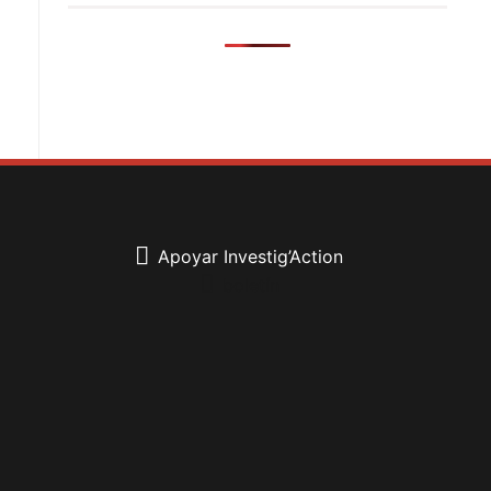
Apoyar Investig’Action
boletín