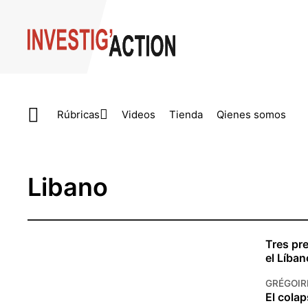
Skip to main content
Rúbricas
Videos
Tienda
Qienes somos
Libano
Tres pr
el Líban
GRÉGOIR
El colap