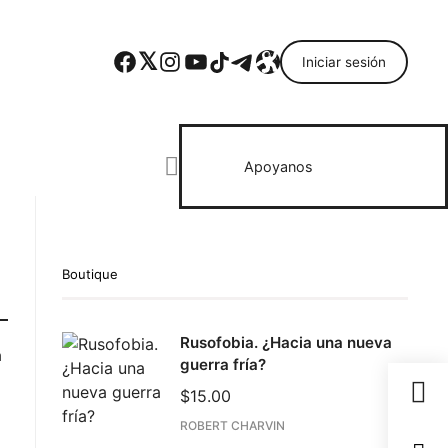
Facebook
Twitter
Instagram
YouTube
TikTok
Telegram
Enlace
Iniciar sesión
Search everything...
Apoyanos
Boutique
Rusofobia. ¿Hacia una nueva
n
guerra fría?
$
15.00
ROBERT CHARVIN