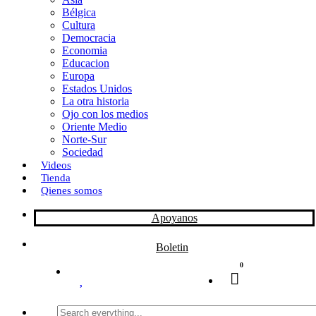
Bélgica
k
o
a
Cultura
Democracia
n
r
Economia
Educacion
t
Europa
Estados Unidos
i
La otra historia
r
Ojo con los medios
Oriente Medio
Norte-Sur
Sociedad
Videos
Tienda
Qienes somos
Apoyanos
Boletin
0
Search