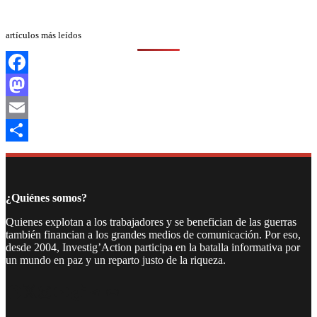
artículos más leídos
Facebook
Mastodon
Email
Compartir
¿Quiénes somos?
Quienes explotan a los trabajadores y se benefician de las guerras
también financian a los grandes medios de comunicación. Por eso,
desde 2004, Investig’Action participa en la batalla informativa por
un mundo en paz y un reparto justo de la riqueza.
Facebook
Twitter
Instagram
YouTube
TikTok
Telegram
Enlace