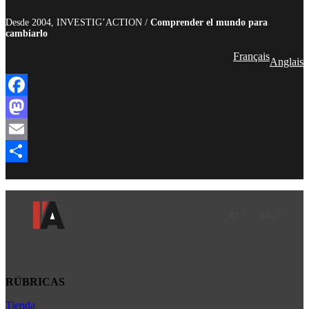
Desde 2004, INVESTIG’ACTION /
Comprender el mundo para
cambiarlo
Français
Anglais
Facebook
Mastodon
Email
Compartir
Facebook
LinkedIn
Instagram
YouTube
TikTok
Teleg
Enl
RÚBRICAS
Tienda
Africa