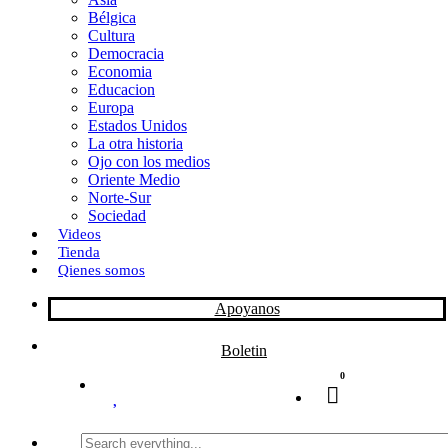
Bélgica
k
o
a
Cultura
Democracia
n
r
Economia
Educacion
t
Europa
Estados Unidos
i
La otra historia
r
Ojo con los medios
Oriente Medio
Norte-Sur
Sociedad
Videos
Tienda
Qienes somos
Apoyanos
Boletin
0
Search