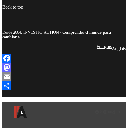
Compartir
Back to top
Desde 2004, INVESTIG’ACTION /
Comprender el mundo para
cambiarlo
Français
Anglais
Facebook
Mastodon
Email
Compartir
Facebook
LinkedIn
Instagram
YouTube
TikTok
Teleg
Enl