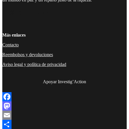
Facebook
Twitter
Instagram
YouTube
TikTok
Telegram
Enlace
Más enlaces
Contacto
Reembolsos y devoluciones
Aviso legal y política de privacidad
Apoyar Investig’Action
boletín
Facebook
Mastodon
Email