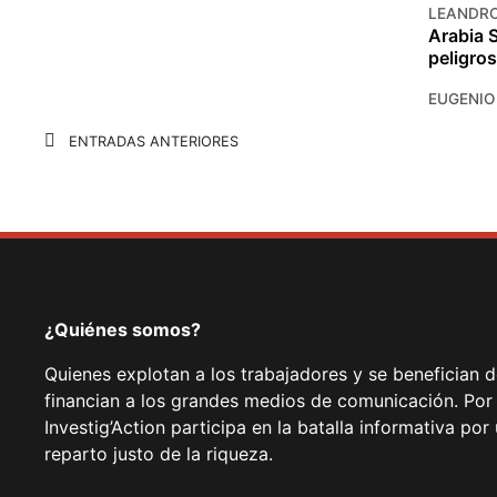
LEANDRO
Arabia 
peligro
EUGENIO
Navegación
ENTRADAS ANTERIORES
de
entradas
¿Quiénes somos?
Quienes explotan a los trabajadores y se benefician 
financian a los grandes medios de comunicación. Por
Investig’Action participa en la batalla informativa p
reparto justo de la riqueza.