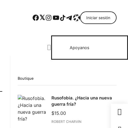
Facebook
Twitter
Instagram
YouTube
TikTok
Telegram
Enlace
Iniciar sesión
Search everything...
Apoyanos
Boutique
Rusofobia. ¿Hacia una nueva
guerra fría?
$
15.00
ROBERT CHARVIN