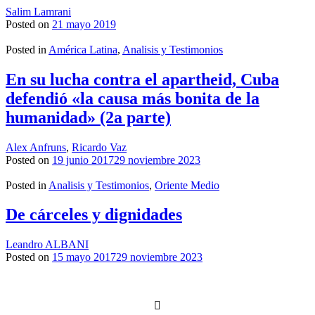
Salim Lamrani
Posted on
21 mayo 2019
Posted in
América Latina
,
Analisis y Testimonios
En su lucha contra el apartheid, Cuba
defendió «la causa más bonita de la
humanidad» (2a parte)
Alex Anfruns
,
Ricardo Vaz
Posted on
19 junio 2017
29 noviembre 2023
Posted in
Analisis y Testimonios
,
Oriente Medio
De cárceles y dignidades
Leandro ALBANI
Posted on
15 mayo 2017
29 noviembre 2023
Navegación
de