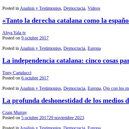
Posted in
Analisis y Testimonios
,
Democracia
,
Videos
«Tanto la derecha catalana como la español
Abya Yala tv
Posted on
9 octubre 2017
Posted in
Analisis y Testimonios
,
Democracia
,
Europa
La independencia catalana: cinco cosas pa
Tony Cartalucci
Posted on
6 octubre 2017
Posted in
Analisis y Testimonios
,
Democracia
,
Europa
,
Ojo con los m
La profunda deshonestidad de los medios 
Craig Murray
Posted on
5 octubre 2017
29 noviembre 2023
Posted in
Analisis y Testimonios
,
Democracia
,
Europa