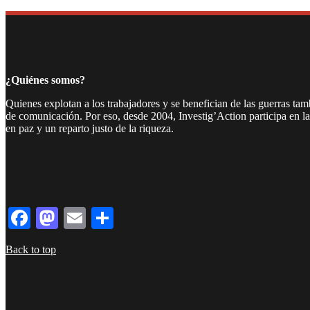
¿Quiénes somos?
Quienes explotan a los trabajadores y se benefician de las guerras ta
de comunicación. Por eso, desde 2004, Investig’Action participa en l
en paz y un reparto justo de la riqueza.
Facebook
Twitter
Instagram
YouTube
TikTok
Telegram
Enlace
Facebook
Mastodon
Email
Compartir
Back to top