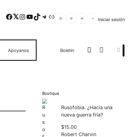
Facebook
Twitter
Instagram
YouTube
TikTok
Telegram
Enlace
Iniciar sesión
Facebook
Mastodon
Email
Compartir
Search
Apoyanos
Boletin
Boutique
Rusofobia. ¿Hacia una
nueva guerra fría?
$
15.00
Robert Charvin