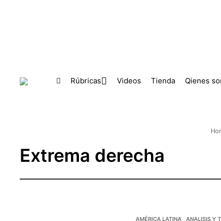
Skip to main content
Rúbricas
Videos
Tienda
Qienes s
Ho
Extrema derecha
AMÉRICA LATINA
ANALISIS Y 