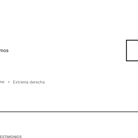
omos
me
»
Extrema derecha
TESTIMONIOS