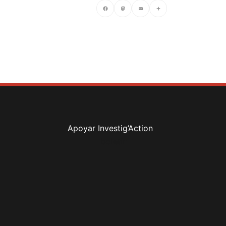
Facebook
Mastodon
Email
Compartir
Apoyar Investig’Action
boletín