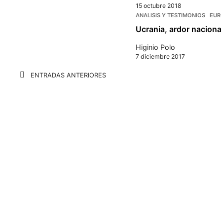
15 octubre 2018
ANALISIS Y TESTIMONIOS
EUR
Ucrania, ardor naciona
Higinio Polo
7 diciembre 2017
Navegación
ENTRADAS ANTERIORES
de
entradas