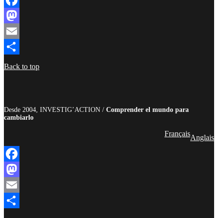
Facebook
Mastodon
Email
Compartir
Back to top
Desde 2004, INVESTIG’ACTION /
Comprender el mundo para
cambiarlo
Français
Anglais
Facebook
Mastodon
Email
Compartir