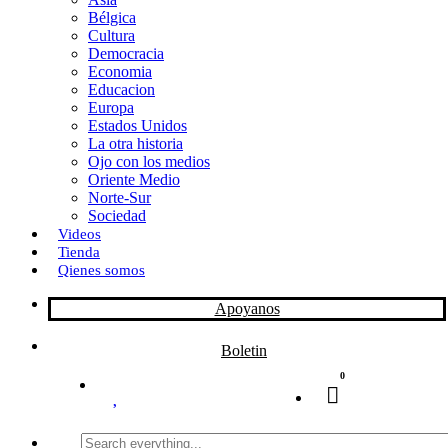
Bélgica
k
o
a
Cultura
Democracia
n
r
Economia
Educacion
t
Europa
Estados Unidos
i
La otra historia
r
Ojo con los medios
Oriente Medio
Norte-Sur
Sociedad
Videos
Tienda
Qienes somos
Apoyanos
Boletin
0
Search