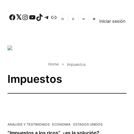
Skip to main content
Facebook
Twitter
Instagram
YouTube
TikTok
Telegram
Enlace
Iniciar sesión
Facebook
Mastodon
Email
Compartir
Home
»
Impuestos
Impuestos
ANALISIS Y TESTIMONIOS
ECONOMIA
ESTADOS UNIDOS
“Impuestos a los ricos”, ¿es la solución?