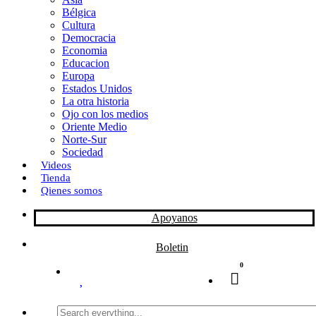
Bélgica
k
o
a
Cultura
Democracia
n
r
Economia
Educacion
t
Europa
Estados Unidos
i
La otra historia
r
Ojo con los medios
Oriente Medio
Norte-Sur
Sociedad
Videos
Tienda
Qienes somos
Apoyanos
Boletin
0
Search