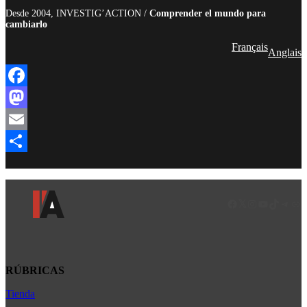
Desde 2004, INVESTIG’ACTION /
Comprender el mundo para
cambiarlo
Français
Anglais
Facebook
Mastodon
Email
Compartir
Facebook
LinkedIn
Instagram
YouTube
TikTok
Teleg
Enl
RÚBRICAS
Tienda
Africa