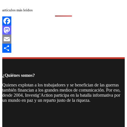
artículos más leídos
Facebook
Mastodon
Email
Compartir
¿Quiénes somos?
Quienes explotan a los trabajadores y se benefician de las guerras
también financian a los grandes medios de comunicación. Por eso,
desde 2004, Investig’Action participa en la batalla informativa por
un mundo en paz y un reparto justo de la riqueza.
Facebook
Twitter
Instagram
YouTube
TikTok
Telegram
Enlace